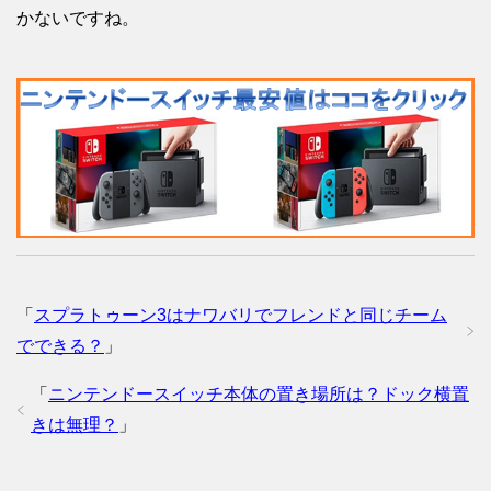
かないですね。
「
スプラトゥーン3はナワバリでフレンドと同じチーム
でできる？
」
「
ニンテンドースイッチ本体の置き場所は？ドック横置
きは無理？
」