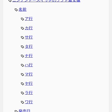
ニンテンドースイッチのソフト最安値
名前
ア行
カ行
サ行
タ行
ナ行
ハ行
マ行
ヤ行
ラ行
ワ行
発売日