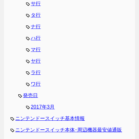
サ行
タ行
ナ行
ハ行
マ行
ヤ行
ラ行
ワ行
発売日
2017年3月
ニンテンドースイッチ基本情報
ニンテンドースイッチ本体･周辺機器最安値通販