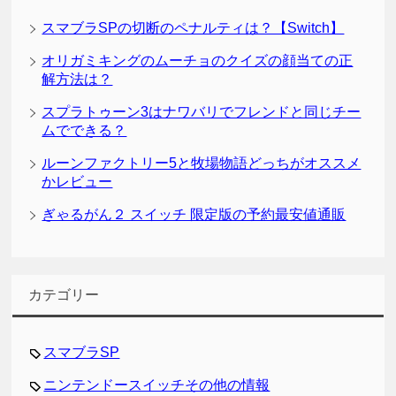
スマブラSPの切断のペナルティは？【Switch】
オリガミキングのムーチョのクイズの顔当ての正
解方法は？
スプラトゥーン3はナワバリでフレンドと同じチー
ムでできる？
ルーンファクトリー5と牧場物語どっちがオススメ
かレビュー
ぎゃるがん２ スイッチ 限定版の予約最安値通販
カテゴリー
スマブラSP
ニンテンドースイッチその他の情報