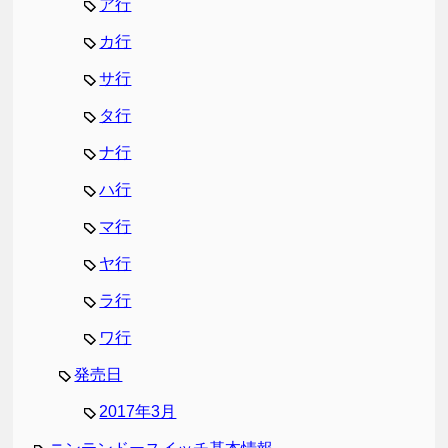
ア行
カ行
サ行
タ行
ナ行
ハ行
マ行
ヤ行
ラ行
ワ行
発売日
2017年3月