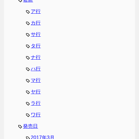
ア行
カ行
サ行
タ行
ナ行
ハ行
マ行
ヤ行
ラ行
ワ行
発売日
2017年3月