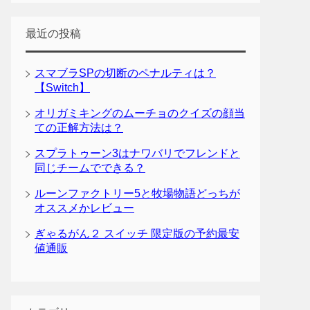
最近の投稿
スマブラSPの切断のペナルティは？
【Switch】
オリガミキングのムーチョのクイズの顔当
ての正解方法は？
スプラトゥーン3はナワバリでフレンドと
同じチームでできる？
ルーンファクトリー5と牧場物語どっちが
オススメかレビュー
ぎゃるがん２ スイッチ 限定版の予約最安
値通販