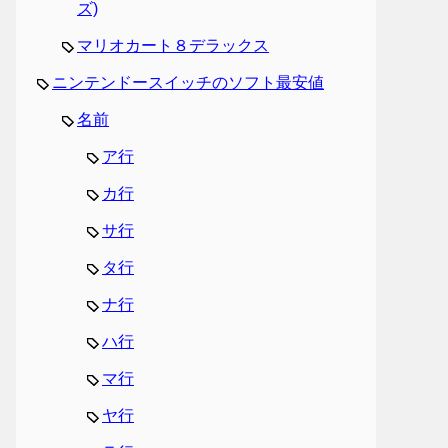
ズ)
マリオカート８デラックス
ニンテンドースイッチのソフト最安値
名前
ア行
カ行
サ行
タ行
ナ行
ハ行
マ行
ヤ行